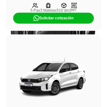
MT
5 Pax
3 Maletas
510 dm3
Solicitar cotización