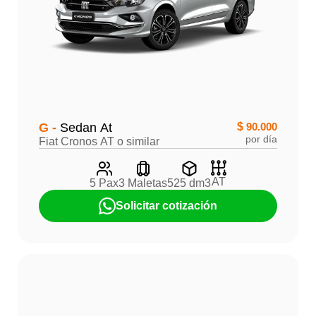
G -
Sedan At
$
90.000
por día
Fiat Cronos AT o similar
AT
5 Pax
3 Maletas
525 dm3
Solicitar cotización