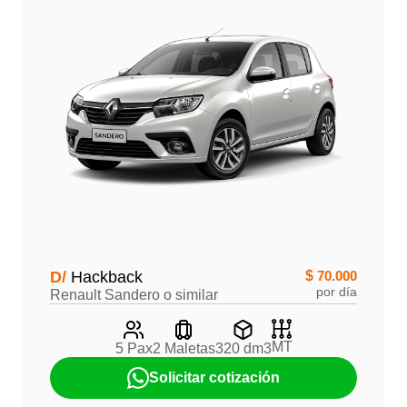
D/
Hackback
$
70.000
por día
Renault Sandero o similar
MT
5 Pax
2 Maletas
320 dm3
Solicitar cotización