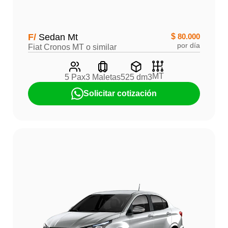
F/
Sedan Mt
$
80.000
por día
Fiat Cronos MT o similar
MT
5 Pax
3 Maletas
525 dm3
Solicitar cotización