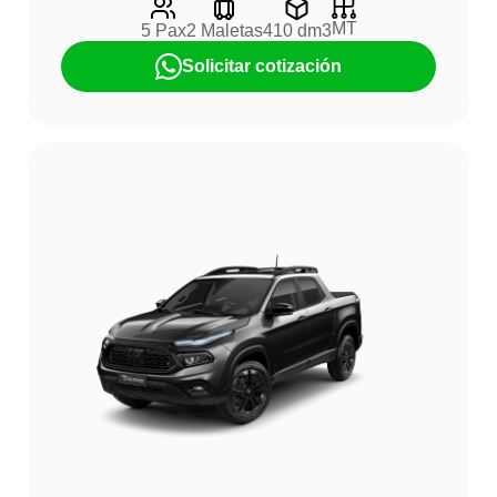
MT
5 Pax
2 Maletas
410 dm3
Solicitar cotización