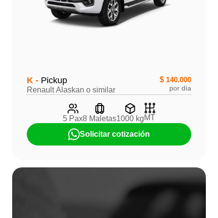
K -
Pickup
$
140.000
por día
Renault Alaskan o similar
MT
5 Pax
8 Maletas
1000 kg
Solicitar cotización