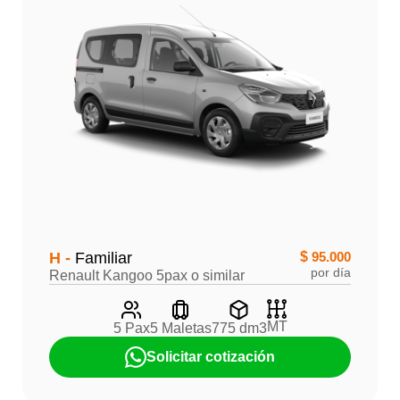
H -
Familiar
$
95.000
por día
Renault Kangoo 5pax o similar
MT
5 Pax
5 Maletas
775 dm3
Solicitar cotización