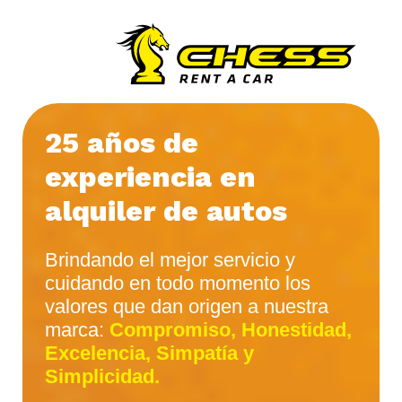
25 años de
experiencia en
alquiler de autos
Brindando el mejor servicio y
cuidando en todo momento los
valores que dan origen a nuestra
marca:
Compromiso, Honestidad,
Excelencia, Simpatía y
Simplicidad.