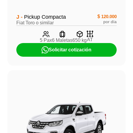
J -
Pickup Compacta
$
120.000
por día
Fiat Toro o similar
AT
5 Pax
6 Maletas
650 kg
Solicitar cotización